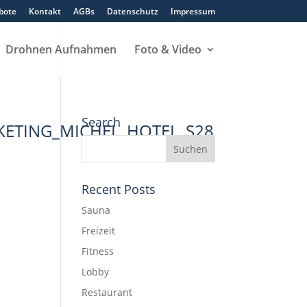
bote
Kontakt
AGBs
Datenschutz
Impressum
Drohnen Aufnahmen
Foto & Video
Search
ETING_MICHEL_HOTEL_S28
Recent Posts
Sauna
Freizeit
Fitness
Lobby
Restaurant