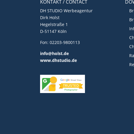
KONTAKT / CONTACT
DO
DH STUDIO Werbeagentur
Br
Dirk Holst
Br
Hegelstraße 1
In
D-51147 Köln
Ch
Fon: 02203-9800113
Ch
info@holst.de
R
www.dhstudio.de
Re