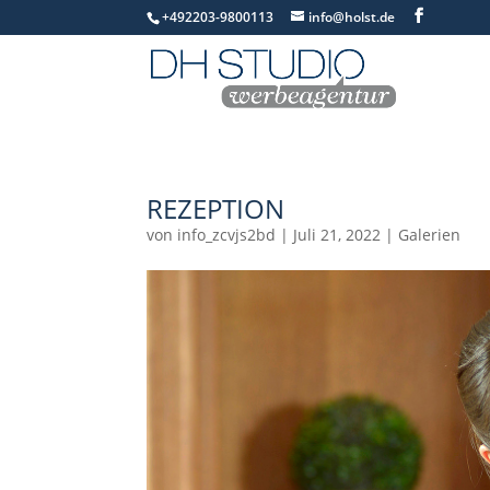
+492203-9800113
info@holst.de
REZEPTION
von
info_zcvjs2bd
|
Juli 21, 2022
|
Galerien