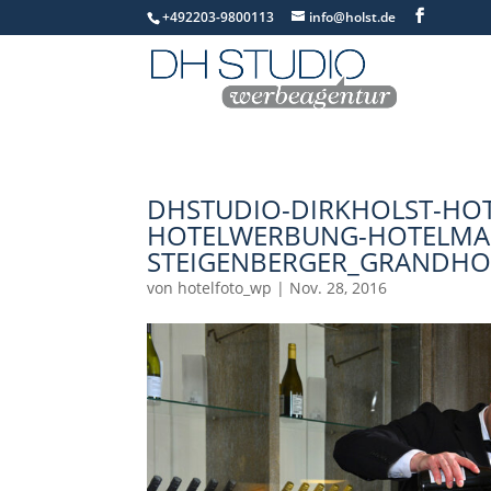
+492203-9800113
info@holst.de
DHSTUDIO-DIRKHOLST-HOT
HOTELWERBUNG-HOTELMA
STEIGENBERGER_GRANDHO
von
hotelfoto_wp
|
Nov. 28, 2016