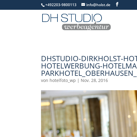
+492203-9800113
info@holst.de
DHSTUDIO-DIRKHOLST-HOT
HOTELWERBUNG-HOTELMA
PARKHOTEL_OBERHAUSEN_
von
hotelfoto_wp
|
Nov. 28, 2016