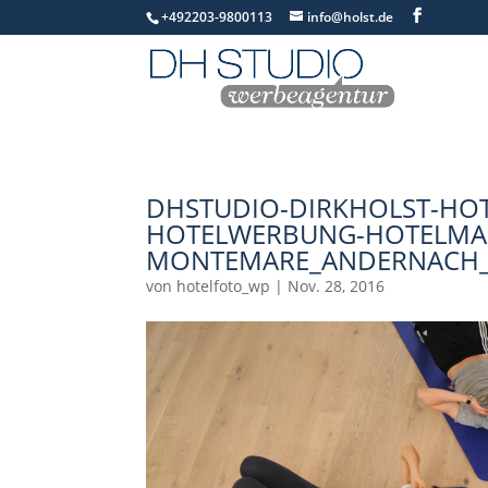
+492203-9800113
info@holst.de
DHSTUDIO-DIRKHOLST-HOT
HOTELWERBUNG-HOTELMA
MONTEMARE_ANDERNACH_
von
hotelfoto_wp
|
Nov. 28, 2016