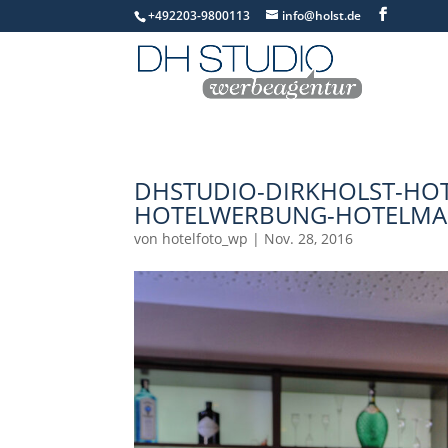
+492203-9800113
info@holst.de
DHSTUDIO-DIRKHOLST-HOT
HOTELWERBUNG-HOTELMAR
von
hotelfoto_wp
|
Nov. 28, 2016