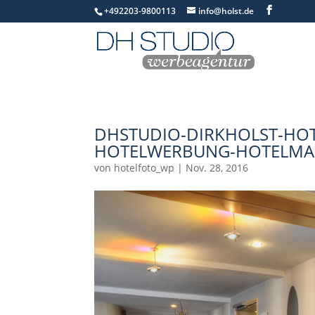
+492203-9800113
info@holst.de
DHSTUDIO-DIRKHOLST-HOT
HOTELWERBUNG-HOTELMAR
von
hotelfoto_wp
|
Nov. 28, 2016