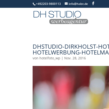
+492203-9800113
info@holst.de
DHSTUDIO-DIRKHOLST-HOT
HOTELWERBUNG-HOTELMAR
von
hotelfoto_wp
|
Nov. 28, 2016