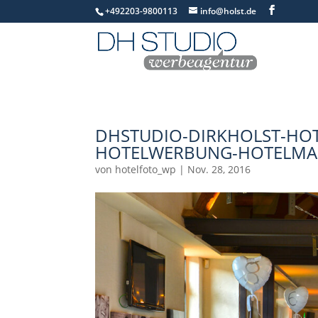
+492203-9800113
info@holst.de
DHSTUDIO-DIRKHOLST-HOT
HOTELWERBUNG-HOTELMAR
von
hotelfoto_wp
|
Nov. 28, 2016