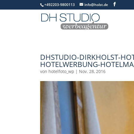
+492203-9800113
info@holst.de
DHSTUDIO-DIRKHOLST-HOT
HOTELWERBUNG-HOTELMAR
von
hotelfoto_wp
|
Nov. 28, 2016